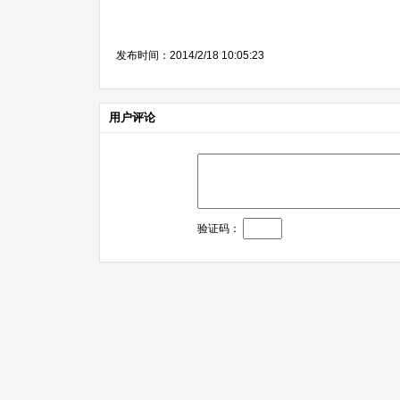
发布时间：2014/2/18 10:05:23
用户评论
验证码：