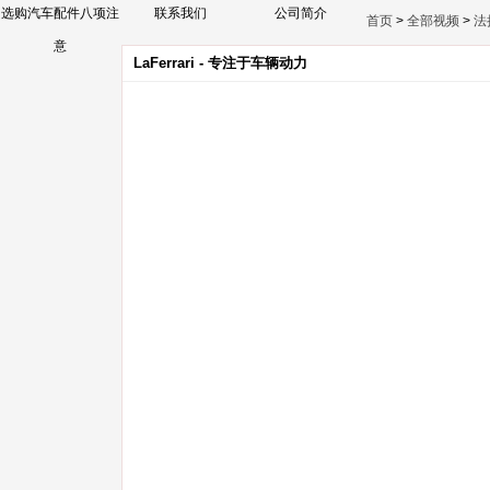
选购汽车配件八项注
联系我们
公司简介
首页
>
全部视频
>
法
意
LaFerrari - 专注于车辆动力