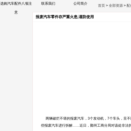
选购汽车配件八项注
联系我们
公司简介
首页
>
全部资源
>
配
意
报废汽车零件存严重火患,谨防使用
两辆破烂不堪的报废汽车，3个发动机，7个车头，呈不
些报废汽车进行拆解……近日，鄞州工商分局对该处非法